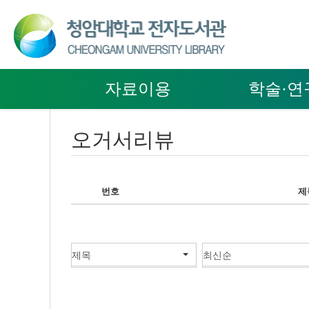
자료이용
학술·연
오거서리뷰
번호
제