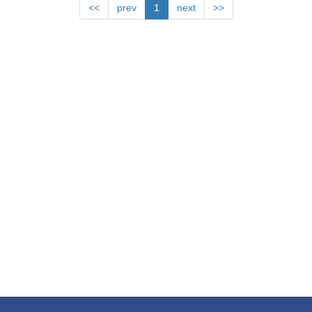
<<
prev
1
next
>>